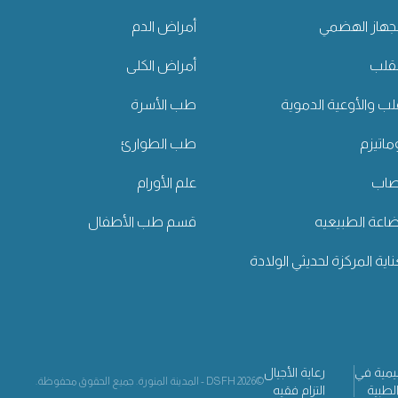
جهاز الهضمي
أمراض الدم
لقلب
أمراض الكلى
قلب والأوعية الدموية
طب الأسرة
اتيزم
طب الطوارئ
عصاب
علم الأورام
رضاعة الطبيعيه
قسم طب الأطفال
اية المركزة لحديثي الولادة
يمية في
رعاية الأجيال
©2026 DSFH - المدينة المنورة. جميع الحقوق محفوظة.
لطبية
التزام فقيه