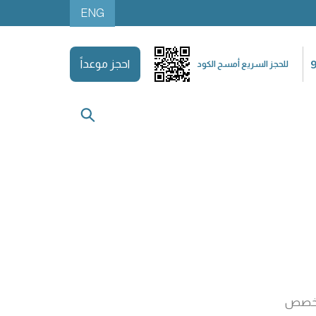
ENG
احجز موعداً
للحجز السريع أمسح الكود
تخصص