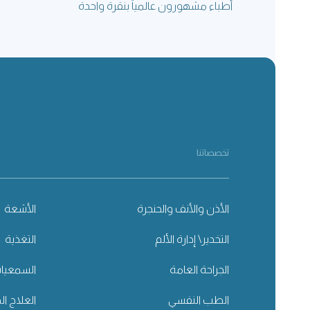
أطباء مشهورون عالمياً بنقرة واحدة
تخصصاتنا
الأذن والأنف والحنجرة
الأشعة
التخدير\ إدارة الألم
التغذية
الجراحة العامة
السمعيا
الطب النفسي
العلاج ال