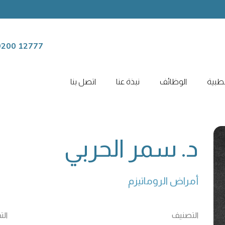
12777 9200
لطبية
الوظائف
نبذة عنا
اتصل بنا
د. سمر الحربي
أمراض الروماتيزم 
التصنيف
ال