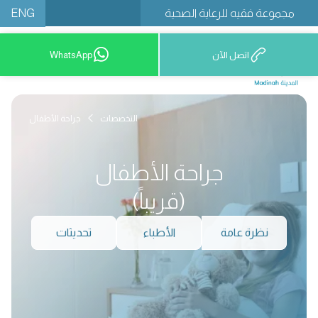
ENG
مجموعة فقيه للرعاية الصحية
اتصل الآن
WhatsApp
12777 9200
التخصصات
جراحة الأطفال
جراحة الأطفال
(قريباً)
نظرة عامة
الأطباء
تحديثات