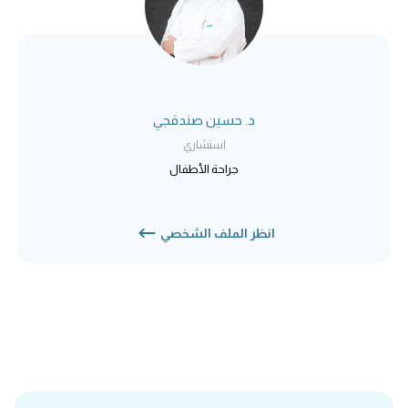
د. حسين صندقجي
استشاري
جراحة الأطفال
انظر الملف الشخصي