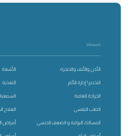
تخصصاتنا
الأذن والأنف والحنجرة
الأشعة
التخدير\ إدارة الألم
التغذية
الجراحة العامة
السمعيا
الطب النفسي
العلاج ال
المسالك البولية و الضعف الجنسي
أمراض ال
أمراض الرئة
أمراض ا