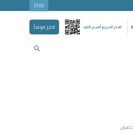
ENG
احجز موعداً
للحجز السريع أمسح الكود
تخصص