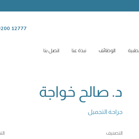
12777 9200
لطبية
الوظائف
نبذة عنا
اتصل بنا
د. صالح خواجة
جراحة التجميل
التصنيف
ال