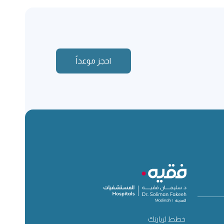
احجز موعداً
خطط لزيارتك