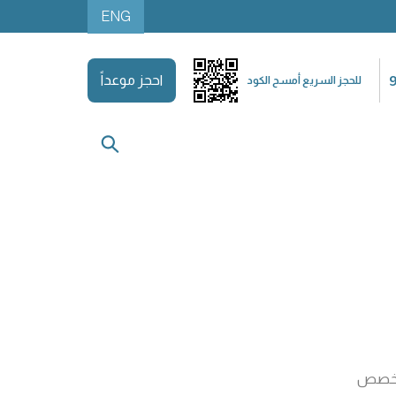
ENG
احجز موعداً
للحجز السريع أمسح الكود
تخصص