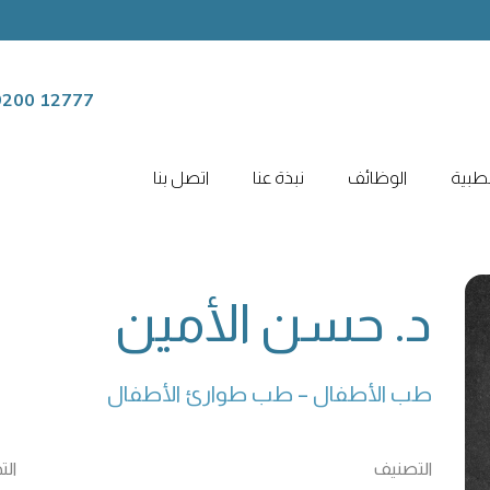
12777 9200
لطبية
الوظائف
نبذة عنا
اتصل بنا
د. حسن الأمين
طب الأطفال – طب طوارئ الأطفال
التصنيف
ال