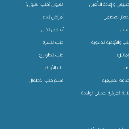
طبيعي و إعادة التأهيل
العيون (طب العيون)
جهاز الهضمي
أمراض الدم
لقلب
أمراض الكلى
قلب والأوعية الدموية
طب الأسرة
اتيزم
طب الطوارئ
عصاب
علم الأورام
رضاعة الطبيعيه
قسم طب الأطفال
اية المركزة لحديثي الولادة
يمية في
رعاية الأجيال