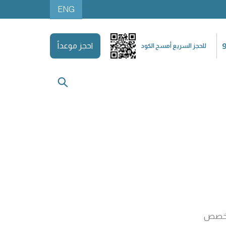
ENG
احجز موعداً
للحجز السريع أمسح الكود
تخصص