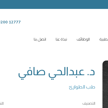
12777 9200
لطبية
الوظائف
نبذة عنا
اتصل بنا
د. عبدالحي صافي
طب الطوارئ
التصنيف
ال