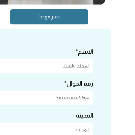
احجز موعداً
الاسم*
رقم الجوال*
المدينة